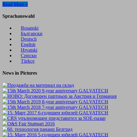
Read More »
Sprachauswahl
Bosanski
Български
Deutsch
English
Hrvatski
Cрпски
Türkçe
News in Pictures