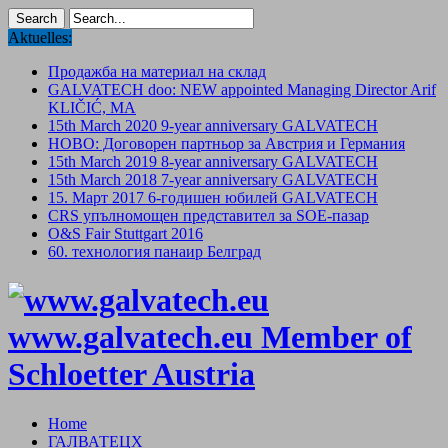
Aktuelles:
Продажба на материал на склад
GALVATECH doo: NEW appointed Managing Director Arif
KLIČIĆ, MA
15th March 2020 9-year anniversary GALVATECH
НОВО: Договорен партньор за Австрия и Германия
15th March 2019 8-year anniversary GALVATECH
15th March 2018 7-year anniversary GALVATECH
15. Mарт 2017 6-годишен юбилей GALVATECH
CRS упълномощен представител за SOE-пазар
O&S Fair Stuttgart 2016
60. технология панаир Белград
www.galvatech.eu Member of
Schloetter Austria
Home
ГАЛВАТЕЦХ