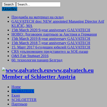
Aktuelles:
Продажба на материал на склад
GALVATECH doo: NEW appointed Managing Director Arif
KLIČIĆ, MA
15th March 2020 9-year anniversary GALVATECH
НОВО: Договорен партньор за Австрия и Германия
15th March 2019 8-year anniversary GALVATECH
15th March 2018 7-year anniversary GALVATECH
15. Mарт 2017 6-годишен юбилей GALVATECH
CRS упълномощен представител за SOE-пазар
O&S Fair Stuttgart 2016
60. технология панаир Белград
www.galvatech.eu
Member of Schloetter Austria
Home
ГАЛВАТЕЦХ
Екип
SCHLOETTER
Партньор